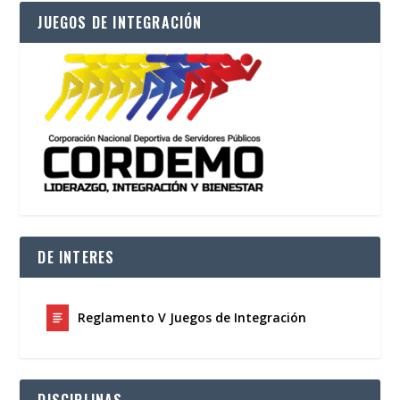
JUEGOS DE INTEGRACIÓN
DE INTERES
Reglamento V Juegos de Integración