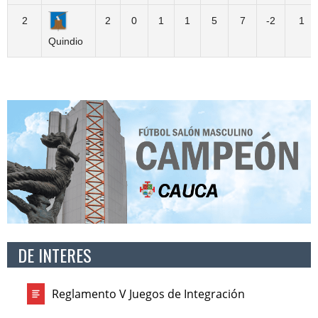
2
2
0
1
1
5
7
-2
1
Quindio
DE INTERES
Reglamento V Juegos de Integración