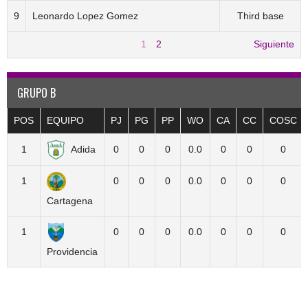
9
Leonardo Lopez Gomez
Third base
1
2
Siguiente
GRUPO B
POS
EQUIPO
PJ
PG
PP
WO
CA
CC
COSC
1
Adida
0
0
0
0.0
0
0
0
1
0
0
0
0.0
0
0
0
Cartagena
1
0
0
0
0.0
0
0
0
Providencia