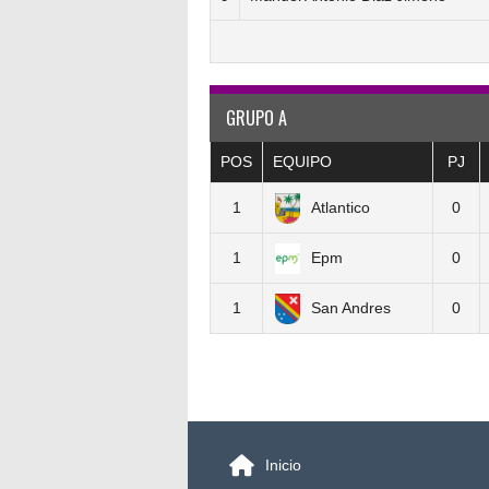
GRUPO A
POS
EQUIPO
PJ
1
Atlantico
0
1
Epm
0
1
San Andres
0
NAVEGACIÓN
DE
Inicio