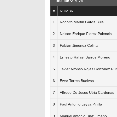
JUGADORES 2025
#
NOMBRE
1
Rodolfo Martin Galvis Bula
2
Nelson Enrique Florez Palencia
3
Fabian Jimenez Colina
4
Ernesto Rafael Barros Moreno
5
Javier Alfonso Rojas Gonzalez Ru
6
Ewar Torres Buelvas
7
Alfredo De Jesus Utria Cardenas
8
Paul Antonio Leyva Pinilla
9
Manuel Antonio Diaz Jimeno