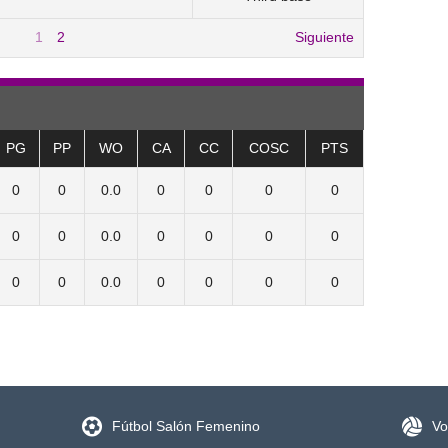
1
2
Siguiente
PG
PP
WO
CA
CC
COSC
PTS
0
0
0.0
0
0
0
0
0
0
0.0
0
0
0
0
0
0
0.0
0
0
0
0
Fútbol Salón Femenino
Vo